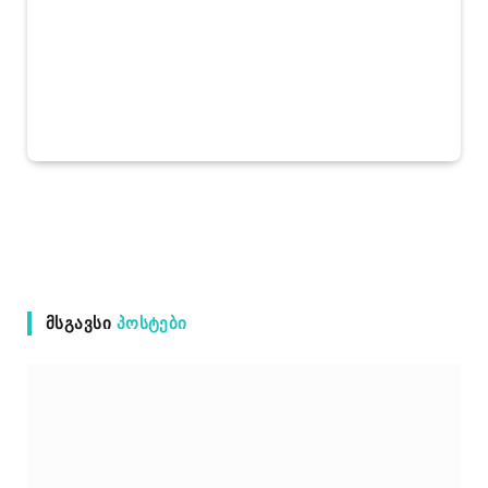
ᲛᲡᲒᲐᲕᲡᲘ
ᲞᲝᲡᲢᲔᲑᲘ