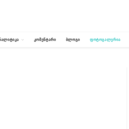
ნალიტიკა
კომენტარი
ბლოგი
ფოტოგალერია