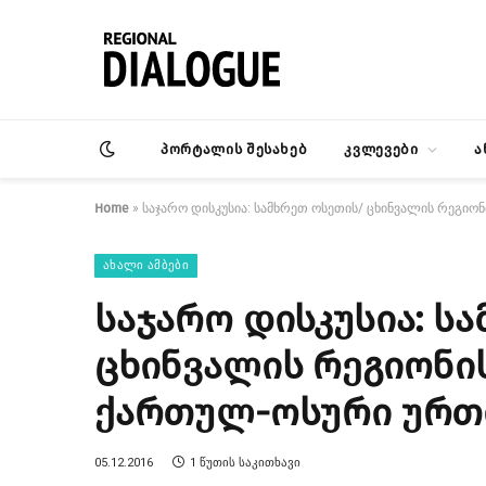
პორტალის შესახებ
კვლევები
ა
Home
»
საჯარო დისკუსია: სამხრეთ ოსეთის/ ცხინვალის რეგი
ᲐᲮᲐᲚᲘ ᲐᲛᲑᲔᲑᲘ
საჯარო დისკუსია: ს
ცხინვალის რეგიონი
ქართულ-ოსური ურთ
05.12.2016
1 ᲬᲣᲗᲘᲡ ᲡᲐᲙᲘᲗᲮᲐᲕᲘ