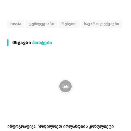
russia
დერლუგიანი
რუსეთი
საჯარო ლექციები
ᲛᲡᲒᲐᲕᲡᲘ
ᲞᲝᲡᲢᲔᲑᲘ
ინფოგრაფიკა: ჩრდილოეთ ირლანდიის კონფლიქტი