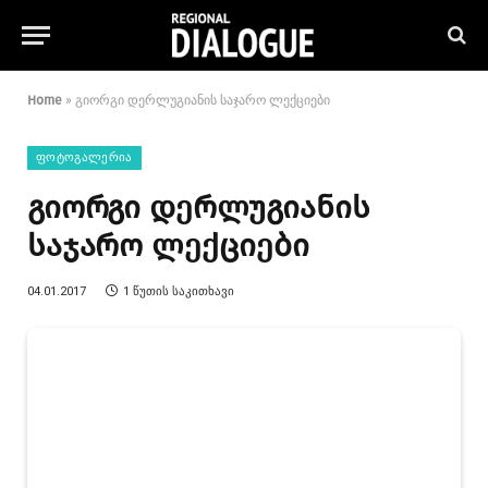
Home
»
გიორგი დერლუგიანის საჯარო ლექციები
ᲤᲝᲢᲝᲒᲐᲚᲔᲠᲘᲐ
გიორგი დერლუგიანის
საჯარო ლექციები
04.01.2017
1 ᲬᲣᲗᲘᲡ ᲡᲐᲙᲘᲗᲮᲐᲕᲘ