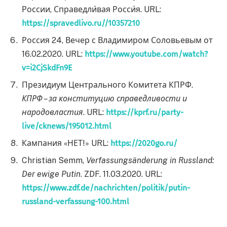
России, Справедли́вая Росси́я. URL:
https://spravedlivo.ru//10357210
Россия 24, Вечер с Владимиром Соловьевым от
16.02.2020. URL:
https://www.youtube.com/watch?
v=i2CjSkdFn9E
Президиум Центрального Комитета КПРФ.
КПРФ – за конституцию справедливости и
народовластия
. URL:
https://kprf.ru/party-
live/cknews/195012.html
Кампания «НЕТ!» URL:
https://2020go.ru/
Christian Semm,
Verfassungsänderung in Russland:
Der ewige Putin
. ZDF. 11.03.2020. URL:
https://www.zdf.de/nachrichten/politik/putin-
russland-verfassung-100.html