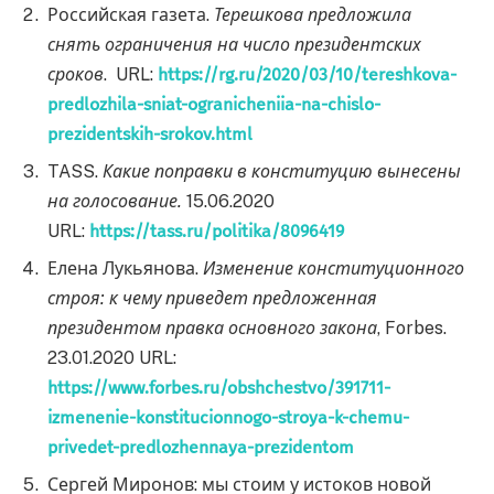
Российская газета.
Терешкова предложила
снять ограничения на число президентских
сроков
. URL:
https://rg.ru/2020/03/10/tereshkova-
predlozhila-sniat-ogranicheniia-na-chislo-
prezidentskih-srokov.html
TASS.
Какие поправки в конституцию вынесены
на голосование.
15.06.2020
URL:
https://tass.ru/politika/8096419
Елена Лукьянова.
Изменение конституционного
строя: к чему приведет предложенная
президентом правка основного закона
, Forbes.
23.01.2020 URL:
https://www.forbes.ru/obshchestvo/391711-
izmenenie-konstitucionnogo-stroya-k-chemu-
privedet-predlozhennaya-prezidentom
Сергей Миронов: мы стоим у истоков новой