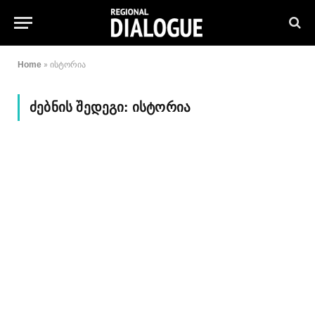
Home
»
ისტორია
ᲫᲔᲑᲜᲘᲡ ᲨᲔᲓᲔᲒᲘ:
ᲘᲡᲢᲝᲠᲘᲐ