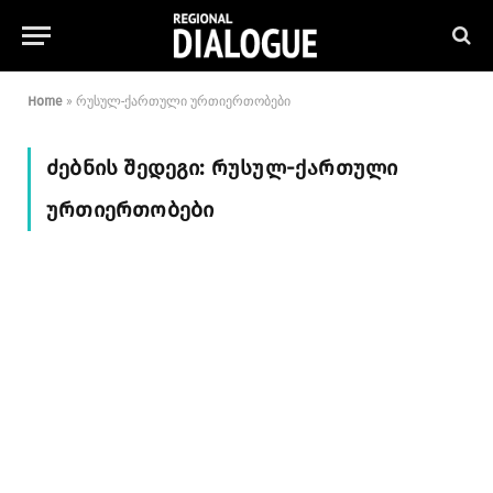
Home
»
რუსულ-ქართული ურთიერთობები
ᲫᲔᲑᲜᲘᲡ ᲨᲔᲓᲔᲒᲘ:
ᲠᲣᲡᲣᲚ-ᲥᲐᲠᲗᲣᲚᲘ
ᲣᲠᲗᲘᲔᲠᲗᲝᲑᲔᲑᲘ