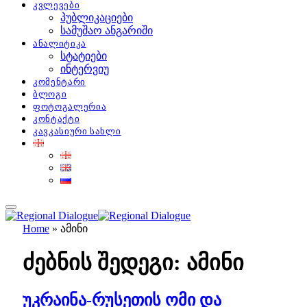
კვლევები
პუბლიკაციები
სამუშაო ანგარიში
ანალიტიკა
სტატიები
ინტერვიუ
კომენტარი
ბლოგი
ფოტოგალერია
კონტაქტი
კავკასიური სახლი
Home
»
ამინი
ძებნის შედეგი:
ამინი
უკრაინა-რუსეთის ომი და