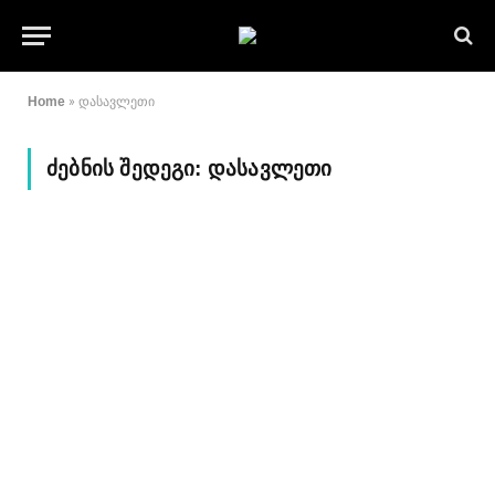
Home
»
დასავლეთი
ᲫᲔᲑᲜᲘᲡ ᲨᲔᲓᲔᲒᲘ:
ᲓᲐᲡᲐᲕᲚᲔᲗᲘ