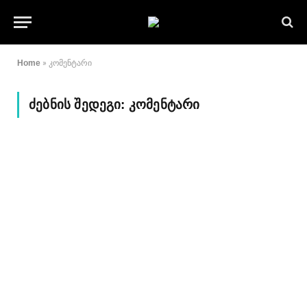
Home
»
კომენტარი
ᲫᲔᲑᲜᲘᲡ ᲨᲔᲓᲔᲒᲘ:
ᲙᲝᲛᲔᲜᲢᲐᲠᲘ