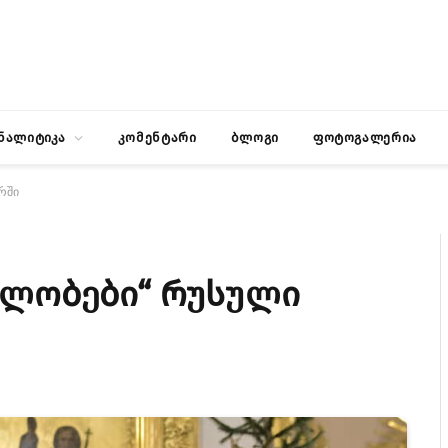
ნალიტიკა
კომენტარი
ბლოგი
ფოტოგალერია
რში
ულობები“ რუსული