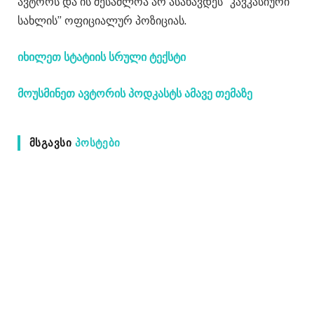
ავტორს და ის შესაძლოა არ ასახავდეს “კავკასიური
სახლის” ოფიციალურ პოზიციას.
იხილეთ სტატიის სრული ტექსტი
მოუსმინეთ ავტორის პოდკასტს ამავე თემაზე
ᲛᲡᲒᲐᲕᲡᲘ
ᲞᲝᲡᲢᲔᲑᲘ