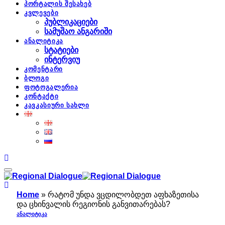
პორტალის შესახებ
კვლევები
პუბლიკაციები
სამუშაო ანგარიში
ანალიტიკა
სტატიები
ინტერვიუ
კომენტარი
ბლოგი
ფოტოგალერია
კონტაქტი
კავკასიური სახლი
Home
»
რატომ უნდა ვცდილობდეთ აფხაზეთისა
და ცხინვალის რეგიონის განვითარებას?
ᲐᲜᲐᲚᲘᲢᲘᲙᲐ