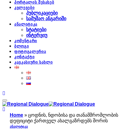
პორტალის შესახებ
კვლევები
პუბლიკაციები
სამუშაო ანგარიში
ანალიტიკა
სტატიები
ინტერვიუ
კომენტარი
ბლოგი
ფოტოგალერია
კონტაქტი
კავკასიური სახლი
Home
»
ცოდნის, ნდობისა და თანამშრომლობის
დეფიციტი ქართველ ახალგაზრდებს შორის
ᲐᲜᲐᲚᲘᲢᲘᲙᲐ