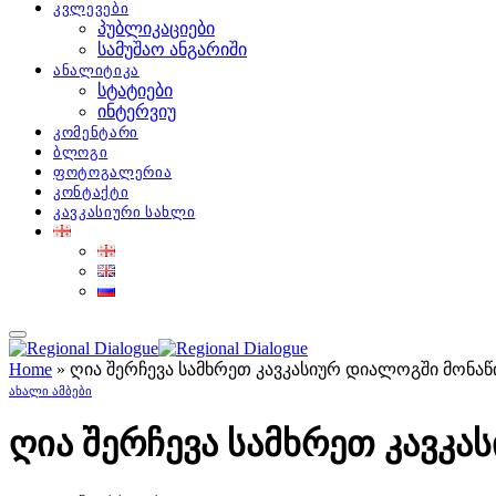
კვლევები
პუბლიკაციები
სამუშაო ანგარიში
ანალიტიკა
სტატიები
ინტერვიუ
კომენტარი
ბლოგი
ფოტოგალერია
კონტაქტი
კავკასიური სახლი
Home
»
ღია შერჩევა სამხრეთ კავკასიურ დიალოგში მონა
ᲐᲮᲐᲚᲘ ᲐᲛᲑᲔᲑᲘ
ღია შერჩევა სამხრეთ კავკ