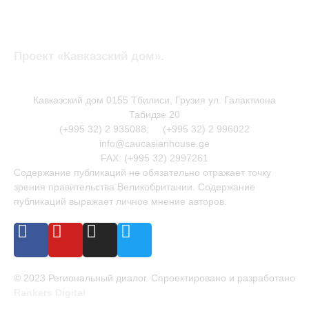
Проект «Кавказский дом».
Кавказский дом 0155 Тбилиси, Грузия ул. Галактиона
Табидзе 20
(+995 32) 2 935088; (+995 32) 2 996022
info@caucasianhouse.ge
FAX: (+995 32) 2997261
Содержание публикаций не обязательно отражает точку
зрения правительства Великобритании. Содержание
публикаций выражает личное мнение авторов.
© 2023 Региональный диалог. Спроектировано и разработано
Rankers Digital