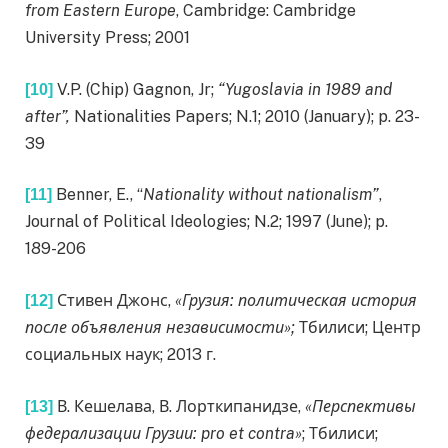
from Eastern Europe
, Cambridge: Cambridge
University Press; 2001
V.P. (Chip) Gagnon, Jr;
“Yugoslavia in 1989 and
[10]
after”,
Nationalities Papers; N.1; 2010 (January); p. 23-
39
Benner, E., “
Nationality without nationalism”
,
[11]
Journal of Political Ideologies; N.2; 1997 (June); p.
189-206
Стивен Джонс,
«Грузия: политическая история
[12]
после объявления независимости»;
Тбилиси; Центр
социальных наук; 2013 г.
В. Кешелава, В. Лорткипанидзе,
«Перспективы
[13]
федерализации Грузии: pro et contra»
; Тбилиси;