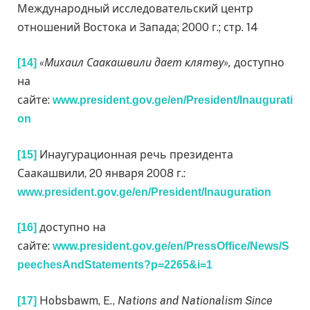
Международный исследовательский центр
отношений Востока и Запада; 2000 г.; стр. 14
«Михаил Саакашвили дает клятву»,
доступно
[14]
на
сайте:
www.president.gov.ge/en/President/Inaugurati
on
Инаугурационная речь президента
[15]
Саакашвили, 20 января 2008 г.:
www.president.gov.ge/en/President/Inauguration
доступно на
[16]
сайте:
www.president.gov.ge/en/PressOffice/News/S
peechesAndStatements?p=2265&i=1
Hobsbawm, E.,
Nations and Nationalism Since
[17]