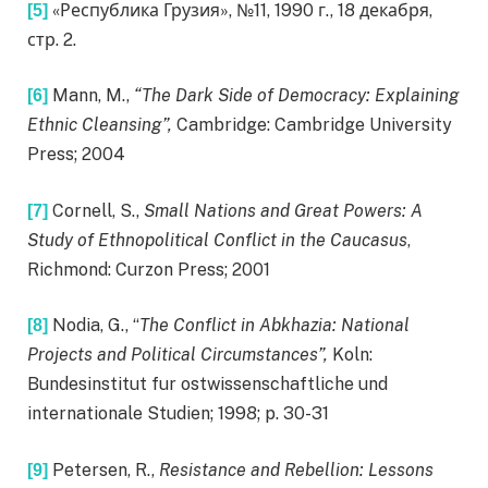
«Республика Грузия», №11, 1990 г., 18 декабря,
[5]
стр. 2.
Mann, M.,
“The Dark Side of Democracy: Explaining
[6]
Ethnic Cleansing”,
Cambridge: Cambridge University
Press; 2004
Cornell, S.,
Small Nations and Great Powers: A
[7]
Study of Ethnopolitical Conflict in the Caucasus
,
Richmond: Curzon Press; 2001
Nodia, G., “
The Conflict in Abkhazia: National
[8]
Projects and Political Circumstances”,
Koln:
Bundesinstitut fur ostwissenschaftliche und
internationale Studien; 1998; p. 30-31
Petersen, R.,
Resistance and Rebellion: Lessons
[9]