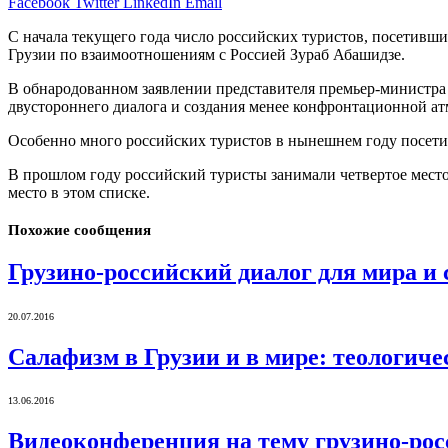
Facebook
Twitter
LinkedIn
Email
С начала текущего года число российских туристов, посетивши
Грузии по взаимоотношениям с Россией Зураб Абашидзе.
В обнародованном заявлении представителя премьер-министра о
двустороннего диалога и создания менее конфронтационной а
Особенно много российских туристов в нынешнем году посети
В прошлом году российский туристы занимали четвертое место 
место в этом списке.
Похожие
сообщения
Грузино-российский диалог для мира и 
20.07.2016
Салафизм в Грузии и в мире: теологич
13.06.2016
Видеоконференция на тему грузино-ро