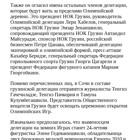
Также он огласил имена остальных членов делегации,
которые будут жить за пределами Олимпийской
деревни. Это президент НОК Грузии, руководитель
Олимпийской делегации Лери Хабелов, генеральный
секретарь НОК Грузии Эмзар Зенаишвили,
сопровождающий президента НОК Грузии Автандил
Майсурадзе, спонсор НОК Грузии, российский
бизнесмен Петре Цанава, обеспечивший делегацию
экипировкой и олимпийской формой, пресс-атташе
Кахабер Беридзе, генеральный секретарь Федерации
горнолыжного спорта Грузии Гиорги Цагарели и
президент Федерации фигурного катания Мариам
Гиоргобиани.
Помимо перечисленных лиц, в Сочи в составе
грузинской делегации отправятся журналисты Тенгиз
Гачечиладзе, Тенгиз Пачкория и Тамуна
Кулумбегашвили. Представитель Общественного
вещателя Грузии будет освещать церемонию открытия
Олимпийских Игр.
Изначально предполагалось, что знаменосцем
делегации на зимних Играх станет 24-летняя
фигуристка Элене Гедеванишвили, обладательница
двух бронзовых медалей чемпионатов Европы 2010 и