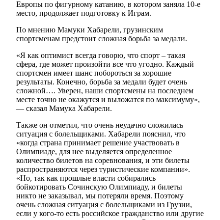
Европы по фигурному катанию, в котором заняла 10-е
место, продолжает подготовку к Играм.
По мнению Мамуки Хабарели, грузинским
спортсменам предстоит сложная борьба за медали.
«Я как оптимист всегда говорю, что спорт – такая
сфера, где может произойти все что угодно. Каждый
спортсмен имеет шанс побороться за хорошие
результаты. Конечно, борьба за медали будет очень
сложной…. Уверен, наши спортсмены на последнем
месте точно не окажутся и выложатся по максимуму»,
— сказал Мамука Хабарели.
Также он отметил, что очень неудачно сложилась
ситуация с болельщиками. Хабарели пояснил, что
«когда страна принимает решение участвовать в
Олимпиаде, для нее выделяется определенное
количество билетов на соревнования, и эти билеты
распространяются через туристические компании».
«Но, так как прошлые власти собирались
бойкотировать Сочинскую Олимпиаду, и билеты
никто не заказывал, мы потеряли время. Поэтому
очень сложная ситуация с болельщиками из Грузии,
если у кого-то есть российское гражданство или другие