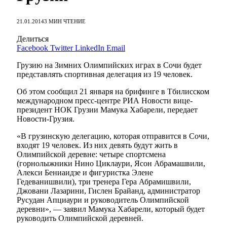
21.01.2014
3 МИН ЧТЕНИЕ
Делиться
Facebook
Twitter
LinkedIn
Email
Грузию на Зимних Олимпийских играх в Сочи будет
представлять спортивная делегация из 19 человек.
Об этом сообщил 21 января на брифинге в Тбилисском
международном пресс-центре РИА Новости вице-
президент НОК Грузии Мамука Хабарели, передает
Новости-Грузия.
«В грузинскую делегацию, которая отправится в Сочи,
входят 19 человек. Из них девять будут жить в
Олимпийской деревне: четыре спортсмена
(горнолыжники Нино Циклаури, Ясон Абрамашвили,
Алекси Бениаидзе и фигуристка Элене
Гедеванишвили), три тренера Гера Абрамишвили,
Джовани Лазарини, Гислен Брайанд, администратор
Русудан Апциаури и руководитель Олимпийской
деревни», — заявил Мамука Хабарели, который будет
руководить Олимпийской деревней.