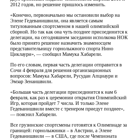
2012 годов, но решение пришлось изменить.
«Конечно, первоначально мы остановили выбор на
Элене Гедеванишвили, она является самым
титулованным спортсменом в нашей олимпийской
сборной. Но так как она чуть позднее присоединится к
делегации, на сегодняшнем заседании исполкома НОК
было принято решение назначить знаменосцем
представительницу горнолыжного спорта Нино
Циклаури», — сообщил Мамука Хабарели.
По его словам, первая часть делегации отправится в
Сочи 4 февраля для решения организационных
вопросов: Мамука Хабарели, Русудан Апциаури и
Эмзар Зенаишвили.
«Большая часть делегации присоединится к нам 6
февраля, как раз к церемонии открытия Олимпийский
Игр, которая пройдет 7 числа. И только Элене
Гедеванишвили вместе с тренером приедут позднее»,
— пояснил Хабарели.
Все грузинские спортсмены готовятся к Олимпиаде за
границей: горнолыжники – в Австрии, а Элене
Гедеванишвили — в США, где после Чемпионата