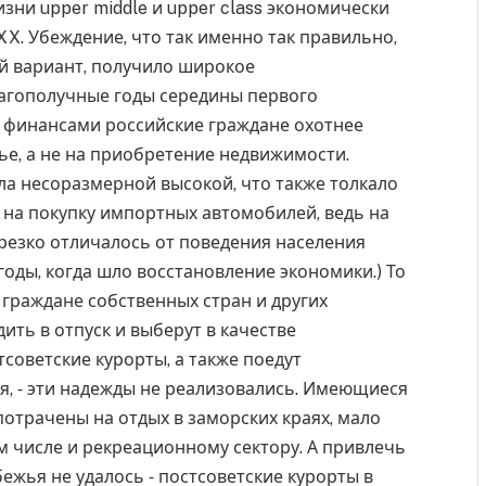
зни upper middle и upper class экономически
X. Убеждение, что так именно так правильно,
й вариант, получило широкое
лагополучные годы середины первого
е финансами российские граждане охотнее
ье, а не на приобретение недвижимости.
ла несоразмерной высокой, что также толкало
и на покупку импортных автомобилей, ведь на
о резко отличалось от поведения населения
годы, когда шло восстановление экономики.) То
 граждане собственных стран и других
ить в отпуск и выберут в качестве
оветские курорты, а также поедут
я, ‑ эти надежды не реализовались. Имеющиеся
отрачены на отдых в заморских краях, мало
м числе и рекреационному сектору. А привлечь
ежья не удалось ‑ постсоветские курорты в