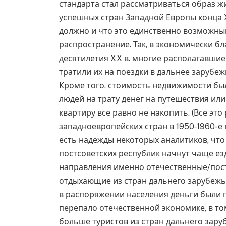
стандарта стал рассматриваться образ жи
успешных стран Западной Европы конца X
должно и что это единственно возможны
распространение. Так, в экономически б
десятилетия XX в. многие располагавши
тратили их на поездки в дальнее зарубеж
Кроме того, стоимость недвижимости бы
людей на трату денег на путешествия ил
квартиру все равно не накопить. (Все эт
западноевропейских стран в 1950‑1960-е 
есть надежды некоторых аналитиков, что
постсоветских республик начнут чаще езд
направления именно отечественные/постс
отдыхающие из стран дальнего зарубежь
в распоряжении населения деньги были п
перепало отечественной экономике, в то
больше туристов из стран дальнего заруб