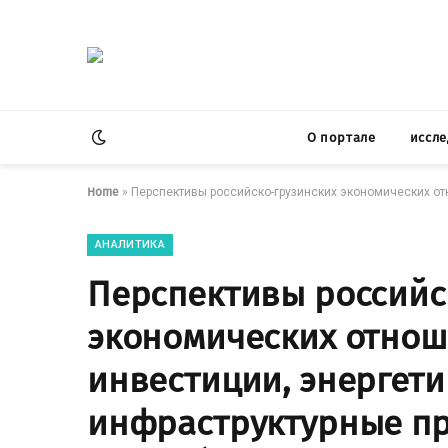
О портале
иссл
Home
»
Перспективы российско-грузинских экономических отно
АНАЛИТИКА
Перспективы российс
экономических отноше
инвестиции, энергети
инфраструктурные пр