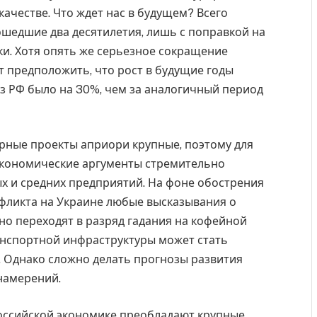
ачестве. Что ждет нас в будущем? Всего
рошедшие два десятилетия, лишь с поправкой на
и. Хотя опять же серьезное сокращение
ет предположить, что рост в будущие годы
 из РФ было на 30%, чем за аналогичный период
урные проекты априори крупные, поэтому для
экономические аргументы стремительно
х и средних предприятий. На фоне обострения
нфликта на Украине любые высказывания о
вно переходят в разряд гадания на кофейной
ранспортной инфраструктуры может стать
 Однако сложно делать прогнозы развития
намерений.
российской экономике преобладают крупные