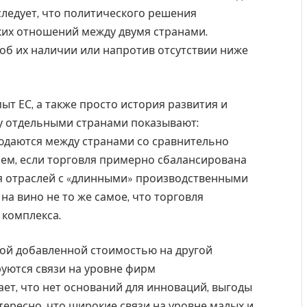
следует, что политического решения
их отношений между двумя странами.
б их наличии или напротив отсутствии ниже
ыт ЕС, а также просто история развития и
у отдельными странами показывают:
юдаются между странами со сравнительно
ем, если торговля примерно сбалансирована
я отраслей с «длинными» производственными
на вино не то же самое, что торговля
комплекса.
кой добавленной стоимостью на другой
руются связи на уровне фирм
ает, что нет оснований для инноваций, выгоды
тересно, что широкие связи на уровне малых и