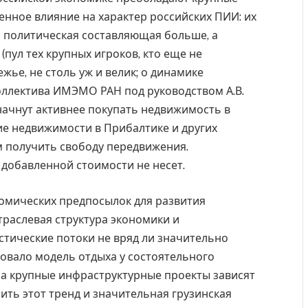
енное влияние на характер российских ПИИ: их
ь политическая составляющая больше, а
пул тех крупных игроков, кто еще не
ье, не столь уж и велик; о динамике
оллектива ИМЭМО РАН под руководством А.В.
 начнут активнее покупать недвижимость в
ие недвижимости в Прибалтике и других
 получить свободу передвижения.
добавленной стоимости не несет.
номических предпосылок для развития
траслевая структура экономики и
стические потоки не вряд ли значительно
овало модель отдыха у состоятельного
, а крупные инфраструктурные проекты зависят
ить этот тренд и значительная грузинская