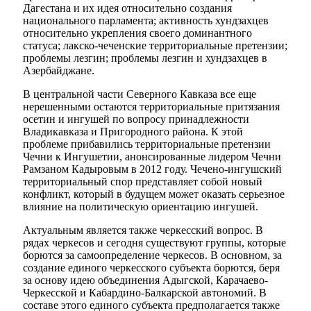
Дагестана и их идея относительно создания
национального парламента; активность хундзахцев
относительно укрепления своего доминантного
статуса; лакско-чеченские территориальные претензии;
проблемы лезгин; проблемы лезгин и хундзахцев в
Азербайджане.
В центральной части Северного Кавказа все еще
нерешенными остаются территориальные притязания
осетин и ингушей по вопросу принадлежности
Владикавказа и Пригородного района. К этой
проблеме прибавились территориальные претензии
Чечни к Ингушетии, анонсированные лидером Чечни
Рамзаном Кадыровым в 2012 году. Чечено-ингушский
территориальный спор представляет собой новый
конфликт, который в будущем может оказать серьезное
влияние на политическую ориентацию ингушей.
Актуальным является также черкесский вопрос. В
рядах черкесов и сегодня существуют группы, которые
борются за самоопределение черкесов. В основном, за
создание единого черкесского субъекта борются, беря
за основу идею объединения Адыгской, Карачаево-
Черкесской и Кабардино-Балкарской автономий. В
составе этого единого субъекта предполагается также