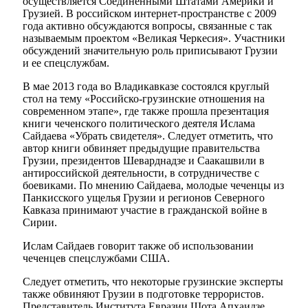
осуществляется Соединенными Штатами Америки и
Грузией. В российском интернет-пространстве с 2009
года активно обсуждаются вопросы, связанные с так
называемым проектом «Великая Черкесия». Участники
обсуждений значительную роль приписывают Грузии
и ее спецслужбам.
В мае 2013 года во Владикавказе состоялся круглый
стол на тему «Российско-грузинские отношения на
современном этапе», где также прошла презентация
книги чеченского политического деятеля Ислама
Сайдаева «Убрать свидетеля». Следует отметить, что
автор книги обвиняет предыдущие правительства
Грузии, президентов Шеварднадзе и Саакашвили в
антироссийской деятельности, в сотрудничестве с
боевиками. По мнению Сайдаева, молодые чеченцы из
Панкисского ущелья Грузии и регионов Северного
Кавказа принимают участие в гражданской войне в
Сирии.
Ислам Сайдаев говорит также об использовании
чеченцев спецслужбами США.
Следует отметить, что некоторые грузинские эксперты
также обвиняют Грузии в подготовке террористов.
Представитель Института Евразии Шота Апхаидзе