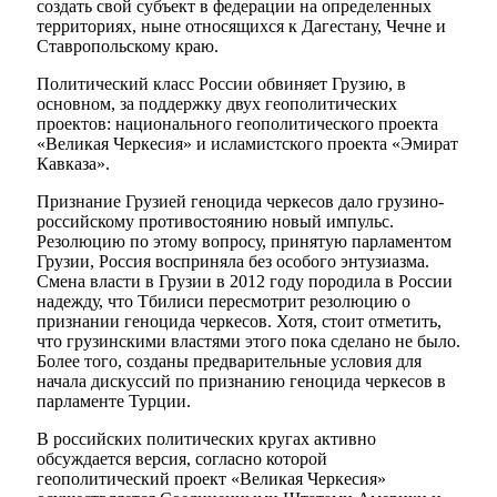
создать свой субъект в федерации на определенных
территориях, ныне относящихся к Дагестану, Чечне и
Ставропольскому краю.
Политический класс России обвиняет Грузию, в
основном, за поддержку двух геополитических
проектов: национального геополитического проекта
«Великая Черкесия» и исламистского проекта «Эмират
Кавказа».
Признание Грузией геноцида черкесов дало грузино-
российскому противостоянию новый импульс.
Резолюцию по этому вопросу, принятую парламентом
Грузии, Россия восприняла без особого энтузиазма.
Смена власти в Грузии в 2012 году породила в России
надежду, что Тбилиси пересмотрит резолюцию о
признании геноцида черкесов. Хотя, стоит отметить,
что грузинскими властями этого пока сделано не было.
Более того, созданы предварительные условия для
начала дискуссий по признанию геноцида черкесов в
парламенте Турции.
В российских политических кругах активно
обсуждается версия, согласно которой
геополитический проект «Великая Черкесия»