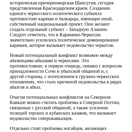
историческая причерноморская Шапсугия, сегодня
представленная Краснодарским краем. Созданию
единого черкесского политического субъекта
противостоят карачаи и балкарцы, имеющие иной,
собственный национальный проект. Они желают
создать отдельный субъект – Западную Аланию.
Следует отметить, что в Карачаево-Черкесии
значительно усилилось политическое доминирование
карачаев, которое вызывает недовольство черкесов.
Новый потенциальный конфликт возможен между
абазинцами-абхазами и черкесами. Это
противостояние, в первую очередь, связано с вопросом
принадлежности Сочи и убыхской общиной и, с
другой стороны, с потеплением в грузино-черкесских
отношениях, что стало причиной недовольства в рядах
абазгов и абхаз.
Очагом потенциальных конфликтов на Северном
Кавказе можно считать проблемы в Северной Осетии,
связанные с русской общиной, а также усиление
позиций терских и кубанских казаков, что вызывает
недовольство северокавказцев.
Отдельно стоят проблемы ногайцев, желающих