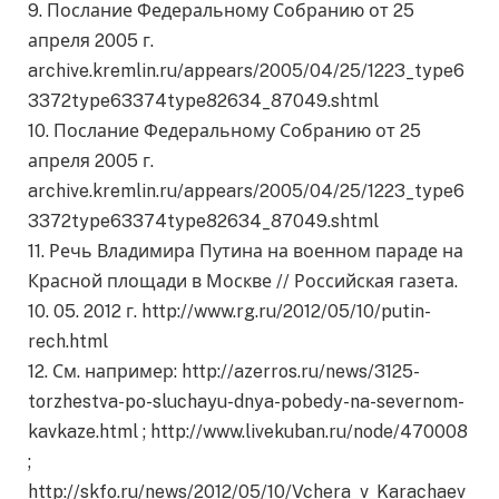
9. Послание Федеральному Собранию от 25
апреля 2005 г.
archive.kremlin.ru/appears/2005/04/25/1223_type6
3372type63374type82634_87049.shtml
10. Послание Федеральному Собранию от 25
апреля 2005 г.
archive.kremlin.ru/appears/2005/04/25/1223_type6
3372type63374type82634_87049.shtml
11. Речь Владимира Путина на военном параде на
Красной площади в Москве // Российская газета.
10. 05. 2012 г. http://www.rg.ru/2012/05/10/putin-
rech.html
12. См. например: http://azerros.ru/news/3125-
torzhestva-po-sluchayu-dnya-pobedy-na-severnom-
kavkaze.html ; http://www.livekuban.ru/node/470008
;
http://skfo.ru/news/2012/05/10/Vchera_v_Karachaev