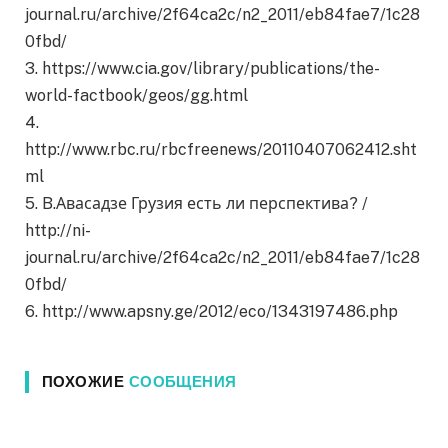
journal.ru/archive/2f64ca2c/n2_2011/eb84fae7/1c28
0fbd/
3. https://www.cia.gov/library/publications/the-
world-factbook/geos/gg.html
4.
http://www.rbc.ru/rbcfreenews/20110407062412.sht
ml
5. B.Авасадзе Грузия есть ли перспектива? /
http://ni-
journal.ru/archive/2f64ca2c/n2_2011/eb84fae7/1c28
0fbd/
6. http://www.apsny.ge/2012/eco/1343197486.php
ПОХОЖИЕ
СООБЩЕНИЯ