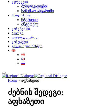
კვლევები
პუბლიკაციები
სამუშაო ანგარიში
ანალიტიკა
სტატიები
ინტერვიუ
კომენტარი
ბლოგი
ფოტოგალერია
კონტაქტი
კავკასიური სახლი
Home
»
აფხაზეთი
ძებნის შედეგი:
აფხაზეთი