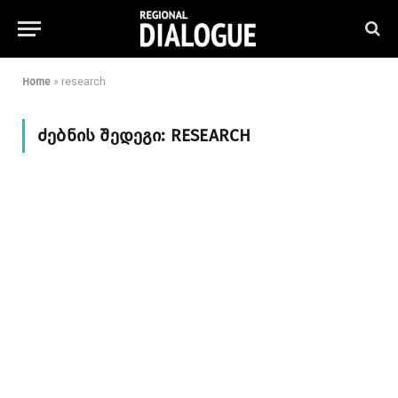
Home
»
research
ᲫᲔᲑᲜᲘᲡ ᲨᲔᲓᲔᲒᲘ:
RESEARCH