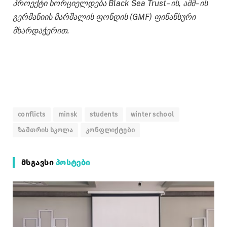
პროექტი
ხორციელდება
Black Sea Trust–
ის
,
აშშ
–
ის
გერმანიის
მარშალის
ფონდის
(GMF)
ფინანსური
მხარდაჭერით
.
conflicts
minsk
students
winter school
ზამთრის სკოლა
კონფლიქტები
ᲛᲡᲒᲐᲕᲡᲘ
ᲞᲝᲡᲢᲔᲑᲘ