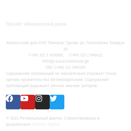
Проект «Кавказский дом».
Кавказский дом 0155 Тбилиси, Грузия ул. Галактиона Табидзе
20
(+995 32) 2 935088; (+995 32) 2 996022
info@caucasianhouse.ge
FAX: (+995 32) 2997261
Содержание публикаций не обязательно отражает точку
зрения правительства Великобритании. Содержание
публикаций выражает личное мнение авторов.
© 2023 Региональный диалог. Спроектировано и
разработано
Rankers Digital