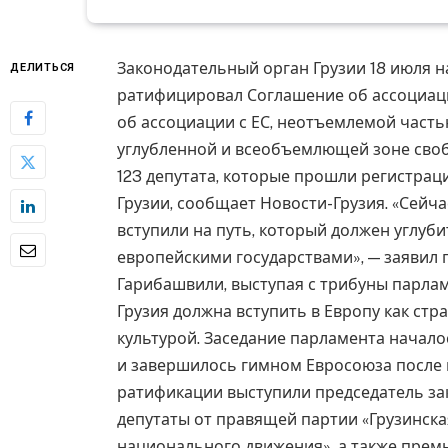
Законодательный орган Грузии 18 июля н
ДЕЛИТЬСЯ
ратифицировал Соглашение об ассоциац
об ассоциации с ЕС, неотъемлемой часть
углубленной и всеобъемлющей зоне своб
123 депутата, которые прошли регистрац
Грузии, сообщает Новости-Грузия. «Сейча
вступили на путь, который должен углуб
европейскими государствами», — заявил
Гарибашвили, выступая с трибуны парлам
Грузия должна вступить в Европу как ст
культурой. Заседание парламента начало
и завершилось гимном Евросоюза после 
ратификации выступили председатель за
депутаты от правящей партии «Грузинск
национального движения», а также прем