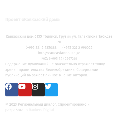
Проект «Кавказский дом».
Кавказский дом 0155 Тбилиси, Грузия ул. Галактиона Табидзе
20
(+995 32) 2 935088; (+995 32) 2 996022
info@caucasianhouse.ge
FAX: (+995 32) 2997261
Содержание публикаций не обязательно отражает точку
зрения правительства Великобритании. Содержание
публикаций выражает личное мнение авторов.
© 2023 Региональный диалог. Спроектировано и
разработано
Rankers Digital