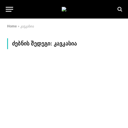
Home
»
კავკასია
ᲫᲔᲑᲜᲘᲡ ᲨᲔᲓᲔᲒᲘ:
ᲙᲐᲕᲙᲐᲡᲘᲐ