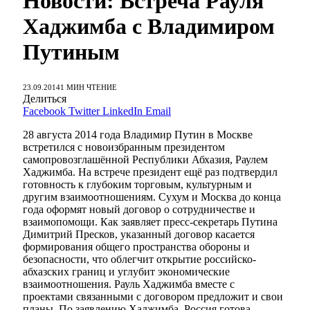
Новости: Встреча Рауля
Хаджимба с Владимиром
Путиным
23.09.2014
1 МИН ЧТЕНИЕ
Делиться
Facebook
Twitter
LinkedIn
Email
28 августа 2014 года Владимир Путин в Москве
встретился с новоизбранным президентом
самопровозглашённой Республики Абхазия, Раулем
Хаджимба. На встрече президент ещё раз подтвердил
готовность к глубоким торговым, культурным и
другим взаимоотношениям. Сухум и Москва до конца
года оформят новый договор о сотрудничестве и
взаимопомощи. Как заявляет пресс-секретарь Путина
Димитрий Пресков, указанный договор касается
формирования общего пространства обороны и
безопасности, что облегчит открытие российско-
абхазских границ и углубит экономические
взаимоотношения. Рауль Хаджимба вместе с
проектами связанными с договором предложит и свои
планы. По заявлению Хаджимба, Россия готова