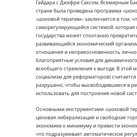
Гайдара с Джефри Саксом, Всемирным Б
стране была проведена программа «шоко
«шоковой терапии» заключается в том, ч
саморегулирующейся системой, которая 
государства может спонтанно превратит
развивающийся экономический организм
отношения и неприкосновенность личной
благоприятные условия для динамичного
всеобщего стремления к выгоде. В этой 
социализм для реформаторов) считается
разрушено, чтобы высвободившиеся в р
использовать для построения новой систе
Основными инструментами «шоковой тера
ценовая либерализация и свободная торго
экономике к минимуму и привести эконом
что подразумевает автоматическое рег