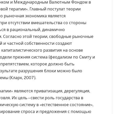
анком и Международным Валютным Фондом в
вой терапии». Главный постулат теории
то рыночная экономика является
при отсутствии вмешательства со стороны
ься в рациональный, динамично
. Согласно этой теории, свободные рыночные
 и частной собственности создают
 капиталистического развития на основе
модели прежняя система (феодализм по Смиту и
 препятствием, которое должно быть
езультате разрушения блоки можно было
мы (Кларк, 2007).
пии» являются приватизация, дерегуляция,
вля. Их цель – свести роль государства в
ическую систему в «естественное состояние»,
улирование спроса и предложения с помощью