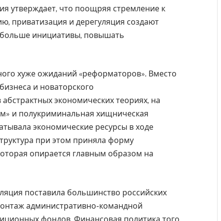
ия утверждает, что поощряя стремление к
ю, приватизация и дерегуляция создают
ь больше инициативы, повышать
ного хуже ожиданий «реформаторов». Вместо
бизнеса и новаторского
 абстрактных экономических теориях, на
изм» и полукриминальная хищническая
ватывала экономические ресурсы в ходе
труктура при этом приняла форму
которая опирается главным образом на
ляция поставила большинство российских
емонтаж административно-командной
иционных фондов. Финансовая политика того