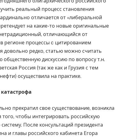
сегодняшнего олигархического российского
зучить реальный процесс становления
кардинально отличается от «либеральной
 претендует на какие-то новые оригинальные
у нетрадиционный, отличающийся от
в регионе процессы c цитированием
я довольно редко, статью можно считать
ю общественную дискуссию по вопросу т.н.
тская Россия (так же как и Грузия с тем
т нефти) осуществила на практике.
 катастрофа
ельно прекратил свое существование, возникла
 того, чтобы интегрировать российскую
 систему. После консультаций президента
на и главы российского кабинета Егора