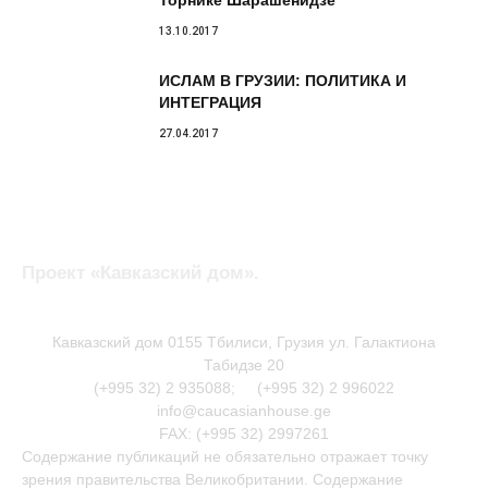
13.10.2017
ИСЛАМ В ГРУЗИИ: ПОЛИТИКА И
ИНТЕГРАЦИЯ
27.04.2017
Проект «Кавказский дом».
Кавказский дом 0155 Тбилиси, Грузия ул. Галактиона
Табидзе 20
(+995 32) 2 935088; (+995 32) 2 996022
info@caucasianhouse.ge
FAX: (+995 32) 2997261
Содержание публикаций не обязательно отражает точку
зрения правительства Великобритании. Содержание